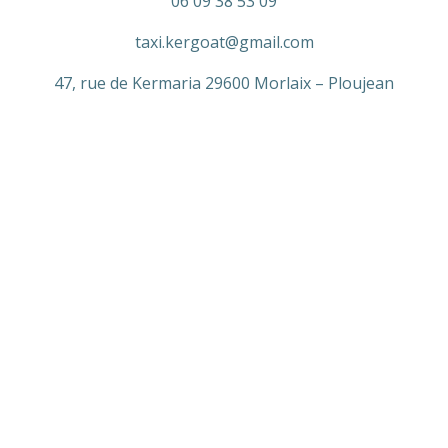
06 09 38 53 09
taxi.kergoat@gmail.com
47, rue de Kermaria 29600 Morlaix – Ploujean